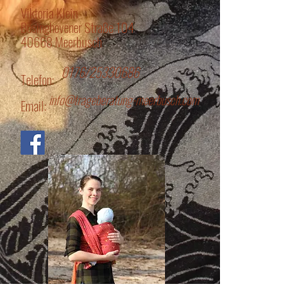
Viktoria Klein
Bösinghovener Straße 104
40668 Meerbusch
0176/25330686
Telefon:
info@trageberatung-meerbusch.com
Email: